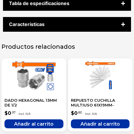
Tabla de especificaciones
Características
Productos relacionados
DADO HEXAGONAL 13MM
REPUESTO CUCHILLA
DE 1/2
MULTIUSO 61X19MM-
$
0
$
0
.97
.80