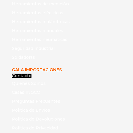
Herramientas de medición
Herramientas eléctricas
Herramientas inalámbricas
Herramientas manuales
Herramientas neumáticas
Seguridad industrial
Soldadoras
GALA IMPORTACIONES
Contacto
Quiénes Somos
Casas INGCO
Preguntas Frecuentes
Política de Envíos
Política de Devoluciones
Política de Privacidad