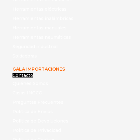
Herramientas eléctricas
Herramientas inalámbricas
Herramientas manuales
Herramientas neumáticas
Seguridad industrial
Soldadoras
GALA IMPORTACIONES
Contacto
Quiénes Somos
Casas INGCO
Preguntas Frecuentes
Política de Envíos
Política de Devoluciones
Política de Privacidad
Política de Cookies