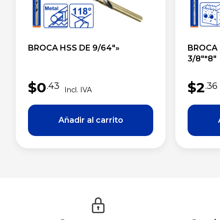
BROCA HSS DE 9/64″»
BROCA 
3/8″*8″
$
0
$
2
.43
.36