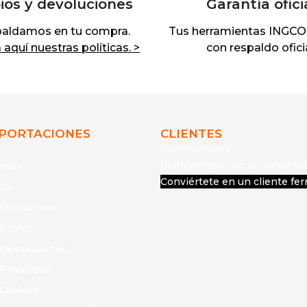
os y devoluciones
Garantía ofici
paldamos en tu compra.
Tus herramientas INGCO
aquí nuestras políticas. >
con respaldo oficia
MPORTACIONES
CLIENTES
Testimoniales
Compromiso con la comunid
omos
Conviértete en un cliente fer
CO
 Frecuentes
 Envíos
e Devoluciones
 Privacidad
 Cookies