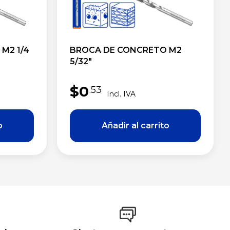
M2 1/4
BROCA DE CONCRETO M2
5/32″
$
0
.53