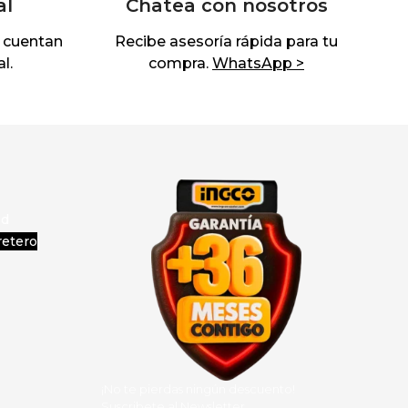
al
Chatea con nosotros
 cuentan
Recibe asesoría rápida para tu
l.
compra.
WhatsApp >
ad
retero
¡No te pierdas ningún descuento!
Suscribete al Newsletter