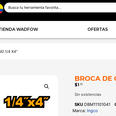
TIENDA WADFOW
OFERTAS
2 1/4 X4″
BROCA DE 
$
1
.10
Sin existencias
SKU
DBM11101041
Marca:
Ingco