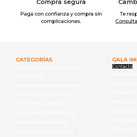
Compra segura
Cambi
Paga con confianza y compra sin
Te res
complicaciones.
Consulta 
CATEGORÍAS
GALA I
Contacto
Accesorios para herramientas
Quiénes S
Generadores
Casas ING
Herramientas de combustión
Preguntas
Herramientas de medición
Política de
Herramientas eléctricas
Política d
Herramientas inalámbricas
Política de
Herramientas manuales
Política de
Herramientas neumáticas