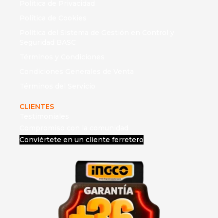
Política de Privacidad
Política de Cookies
Política del Sistema de Gestión en Control y
Seguridad BASC
Términos y Condiciones
Condiciones Generales de Venta
Términos del Servicio
CLIENTES
Testimoniales
Compromiso con la comunidad
Conviértete en un cliente ferretero