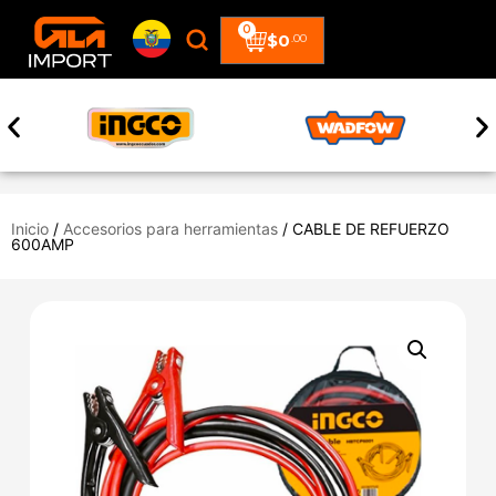
0
$
0
.00
Inicio
/
Accesorios para herramientas
/ CABLE DE REFUERZO
600AMP