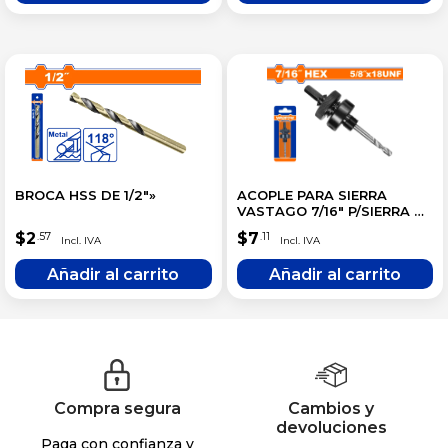
BROCA HSS DE 1/2″»
ACOPLE PARA SIERRA
VASTAGO 7/16″ P/SIERRA DE
32MM A 210MM
$
2
$
7
.57
.11
Compra segura
Cambios y
devoluciones
Paga con confianza y