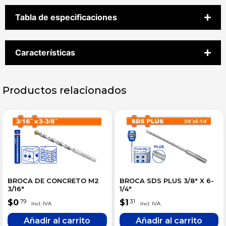
Tabla de especificaciones
Características
Productos relacionados
BROCA DE CONCRETO M2
BROCA SDS PLUS 3/8″ X 6-
3/16″
1/4″
$
0
$
1
.79
.31