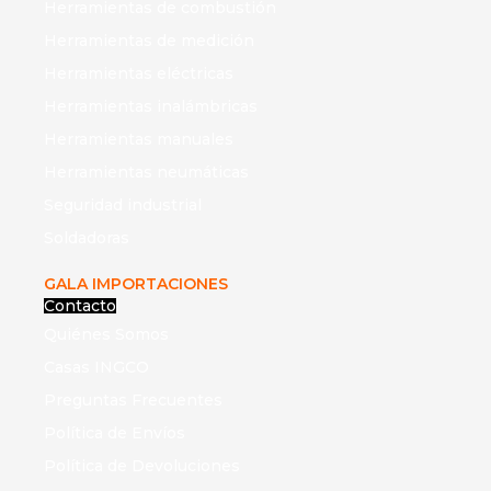
Herramientas de combustión
Herramientas de medición
Herramientas eléctricas
Herramientas inalámbricas
Herramientas manuales
Herramientas neumáticas
Seguridad industrial
Soldadoras
GALA IMPORTACIONES
Contacto
Quiénes Somos
Casas INGCO
Preguntas Frecuentes
Política de Envíos
Política de Devoluciones