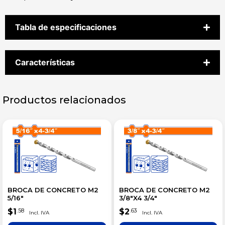
Tabla de especificaciones
Características
Productos relacionados
BROCA DE CONCRETO M2
BROCA DE CONCRETO M2
5/16″
3/8″X4 3/4″
$
1
$
2
.58
.63