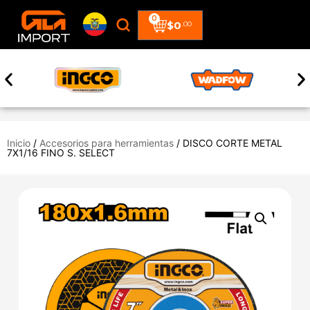
0
$
0
.00
Inicio
/
Accesorios para herramientas
/ DISCO CORTE METAL
7X1/16 FINO S. SELECT