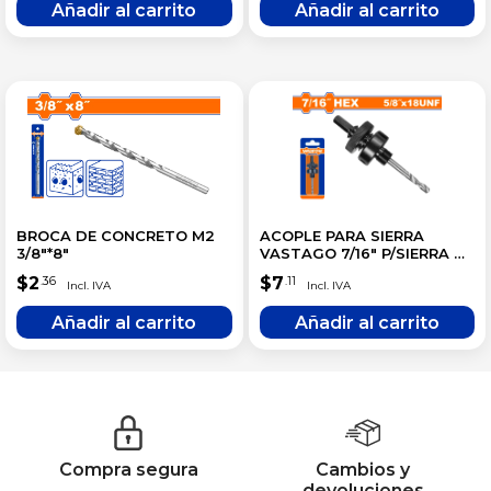
BROCA DE CONCRETO M2
ACOPLE PARA SIERRA
3/8″*8″
VASTAGO 7/16″ P/SIERRA DE
32MM A 210MM
$
2
$
7
.36
.11
Compra segura
Cambios y
devoluciones