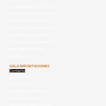
Herramientas de combustión
Herramientas de medición
Herramientas eléctricas
Herramientas inalámbricas
Herramientas manuales
Herramientas neumáticas
Seguridad industrial
Soldadoras
GALA IMPORTACIONES
Contacto
Quiénes Somos
Casas INGCO
Preguntas Frecuentes
Política de Envíos
Política de Devoluciones