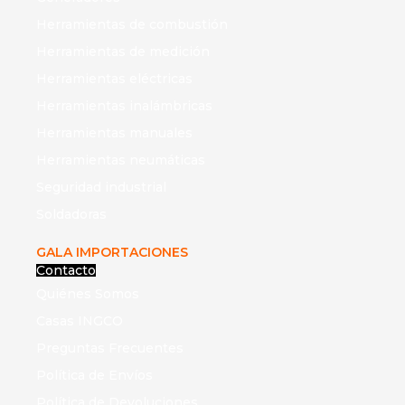
Herramientas de combustión
Herramientas de medición
Herramientas eléctricas
Herramientas inalámbricas
Herramientas manuales
Herramientas neumáticas
Seguridad industrial
Soldadoras
GALA IMPORTACIONES
Contacto
Quiénes Somos
Casas INGCO
Preguntas Frecuentes
Política de Envíos
Política de Devoluciones