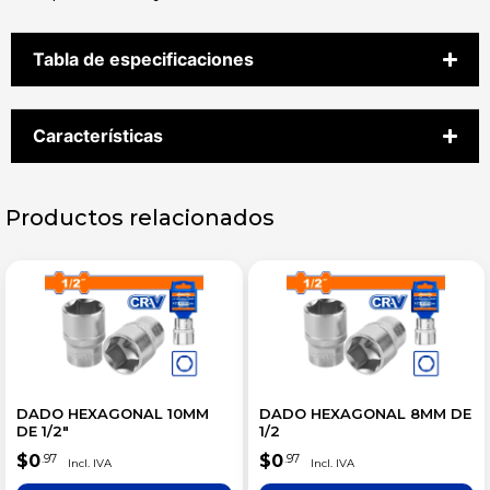
Tabla de especificaciones
Características
Productos relacionados
DADO HEXAGONAL 10MM
DADO HEXAGONAL 8MM DE
DE 1/2″
1/2
$
0
$
0
.97
.97