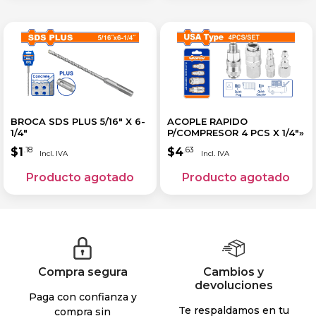
BROCA SDS PLUS 5/16″ X 6-
ACOPLE RAPIDO
1/4″
P/COMPRESOR 4 PCS X 1/4″»
$
1
$
4
.18
.63
Compra segura
Cambios y
devoluciones
Paga con confianza y
Te respaldamos en tu
compra sin