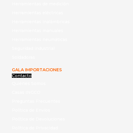
Herramientas de medición
Herramientas eléctricas
Herramientas inalámbricas
Herramientas manuales
Herramientas neumáticas
Seguridad industrial
Soldadoras
GALA IMPORTACIONES
Contacto
Quiénes Somos
Casas INGCO
Preguntas Frecuentes
Política de Envíos
Política de Devoluciones
Política de Privacidad