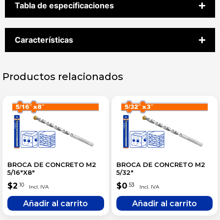
Tabla de especificaciones
Características
Productos relacionados
BROCA DE CONCRETO M2
BROCA DE CONCRETO M2
5/16″X8″
5/32″
$
2
$
0
.10
.53