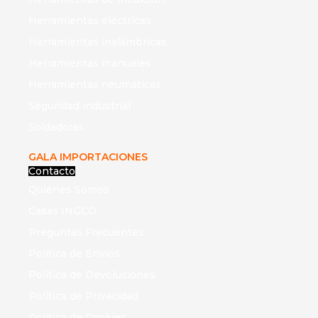
Herramientas eléctricas
Herramientas inalámbricas
Herramientas manuales
Herramientas neumáticas
Seguridad industrial
Soldadoras
GALA IMPORTACIONES
Contacto
Quiénes Somos
Casas INGCO
Preguntas Frecuentes
Política de Envíos
Política de Devoluciones
Política de Privacidad
Política de Cookies