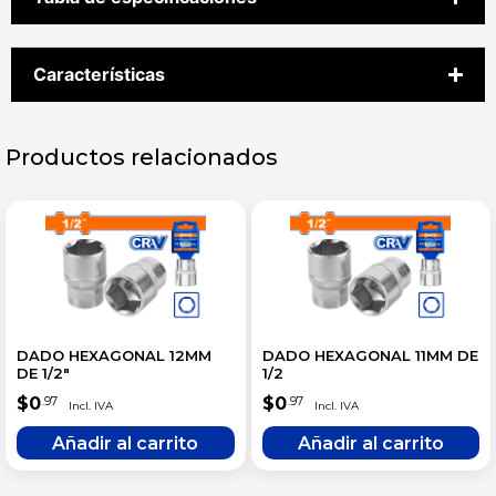
Características
Productos relacionados
DADO HEXAGONAL 12MM
DADO HEXAGONAL 11MM DE
DE 1/2″
1/2
$
0
$
0
.97
.97