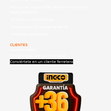
Política del Sistema de Gestión en Control y
Seguridad BASC
Términos y Condiciones
Condiciones Generales de Venta
Términos del Servicio
CLIENTES
Testimoniales
Compromiso con la comunidad
Conviértete en un cliente ferretero