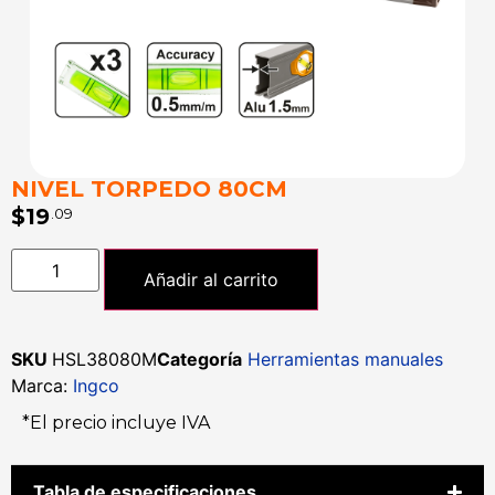
NIVEL TORPEDO 80CM
$
19
.09
Añadir al carrito
SKU
HSL38080M
Categoría
Herramientas manuales
Marca:
Ingco
*El precio incluye IVA
Tabla de especificaciones