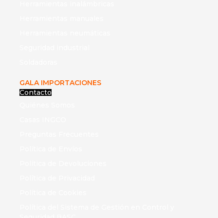
Herramientas inalámbricas
Herramientas manuales
Herramientas neumáticas
Seguridad industrial
Soldadoras
GALA IMPORTACIONES
Contacto
Quiénes Somos
Casas INGCO
Preguntas Frecuentes
Política de Envíos
Política de Devoluciones
Política de Privacidad
Política de Cookies
Política del Sistema de Gestión en Control y
Seguridad BASC