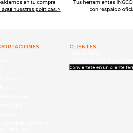
paldamos en tu compra.
Tus herramientas INGCO
aquí nuestras políticas. >
con respaldo oficia
MPORTACIONES
CLIENTES
Testimoniales
Compromiso con la comunid
omos
Conviértete en un cliente fer
CO
 Frecuentes
 Envíos
e Devoluciones
 Privacidad
 Cookies
l Sistema de Gestión en
Seguridad BASC