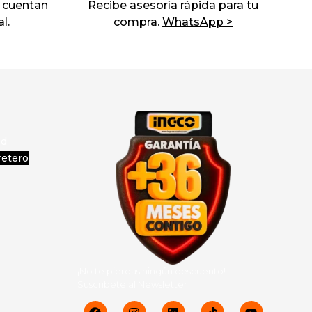
 cuentan
Recibe asesoría rápida para tu
l.
compra.
WhatsApp >
ad
retero
¡No te pierdas ningún descuento!
Suscribete al Newsletter