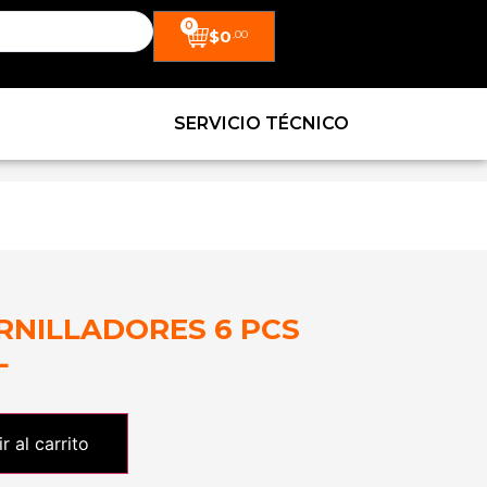
0
$
0
.00
SERVICIO TÉCNICO
RNILLADORES 6 PCS
L
r al carrito