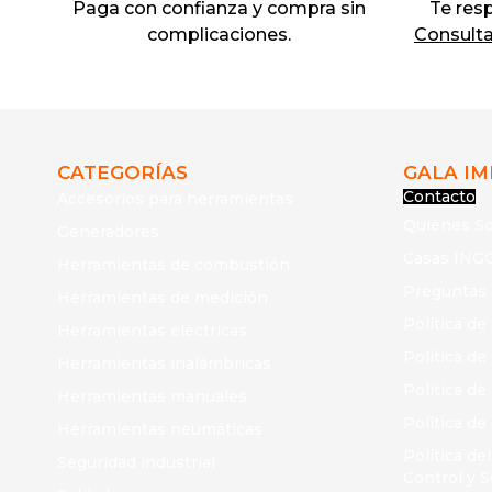
Paga con confianza y compra sin
Te res
complicaciones.
Consulta 
CATEGORÍAS
GALA I
Contacto
Accesorios para herramientas
Quiénes S
Generadores
Casas ING
Herramientas de combustión
Preguntas
Herramientas de medición
Política de
Herramientas eléctricas
Política d
Herramientas inalámbricas
Política de
Herramientas manuales
Política de
Herramientas neumáticas
Política de
Seguridad industrial
Control y 