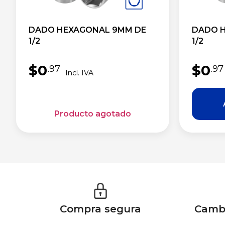
DADO HEXAGONAL 9MM DE
DADO H
1/2
1/2
$
0
$
0
.97
.97
Compra segura
Cambi